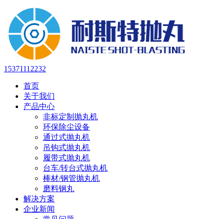
15371112232
首页
关于我们
产品中心
非标定制抛丸机
环保除尘设备
通过式抛丸机
吊钩式抛丸机
履带式抛丸机
台车/转台式抛丸机
棒材/钢管抛丸机
磨料钢丸
解决方案
企业新闻