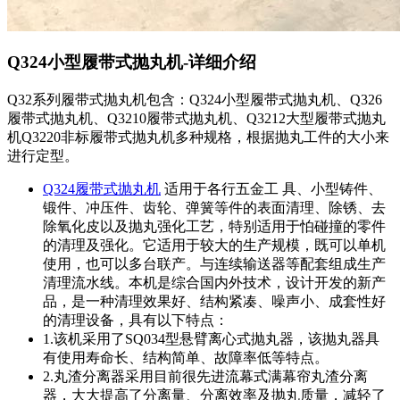
Q324小型履带式抛丸机-详细介绍
Q32系列履带式抛丸机包含：Q324小型履带式抛丸机、Q326
履带式抛丸机、Q3210履带式抛丸机、Q3212大型履带式抛丸
机Q3220非标履带式抛丸机多种规格，根据抛丸工件的大小来
进行定型。
Q324履带式抛丸机
适用于各行五金工 具、小型铸件、
锻件、冲压件、齿轮、弹簧等件的表面清理、除锈、去
除氧化皮以及抛丸强化工艺，特别适用于怕碰撞的零件
的清理及强化。它适用于较大的生产规模，既可以单机
使用，也可以多台联产。与连续输送器等配套组成生产
清理流水线。本机是综合国内外技术，设计开发的新产
品，是一种清理效果好、结构紧凑、噪声小、成套性好
的清理设备，具有以下特点：
1.该机采用了SQ034型悬臂离心式抛丸器，该抛丸器具
有使用寿命长、结构简单、故障率低等特点。
2.丸渣分离器采用目前很先进流幕式满幕帘丸渣分离
器，大大提高了分离量、分离效率及抛丸质量，减轻了