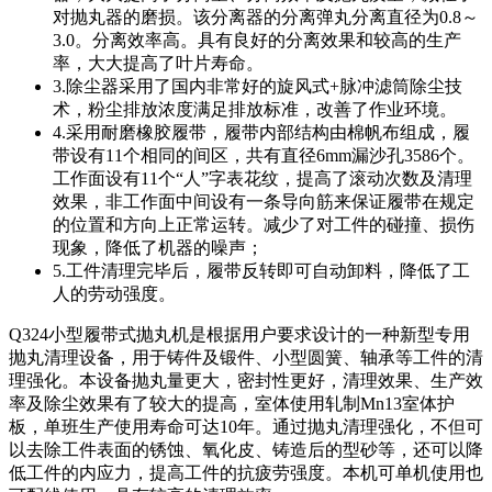
对抛丸器的磨损。该分离器的分离弹丸分离直径为0.8～
3.0。分离效率高。具有良好的分离效果和较高的生产
率，大大提高了叶片寿命。
3.除尘器采用了国内非常好的旋风式+脉冲滤筒除尘技
术，粉尘排放浓度满足排放标准，改善了作业环境。
4.采用耐磨橡胶履带，履带内部结构由棉帆布组成，履
带设有11个相同的间区，共有直径6mm漏沙孔3586个。
工作面设有11个“人”字表花纹，提高了滚动次数及清理
效果，非工作面中间设有一条导向筋来保证履带在规定
的位置和方向上正常运转。减少了对工件的碰撞、损伤
现象，降低了机器的噪声；
5.工件清理完毕后，履带反转即可自动卸料，降低了工
人的劳动强度。
Q324小型履带式抛丸机是根据用户要求设计的一种新型专用
抛丸清理设备，用于铸件及锻件、小型圆簧、轴承等工件的清
理强化。本设备抛丸量更大，密封性更好，清理效果、生产效
率及除尘效果有了较大的提高，室体使用轧制Mn13室体护
板，单班生产使用寿命可达10年。通过抛丸清理强化，不但可
以去除工件表面的锈蚀、氧化皮、铸造后的型砂等，还可以降
低工件的内应力，提高工件的抗疲劳强度。本机可单机使用也