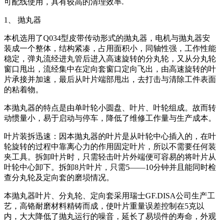
可配线使用，具有较高的清理效率.
1、 抛丸器
本机选用了Q034型皮带传动形式的抛丸器，电机与抛丸器安
装成一个整体，结构紧凑，占用面积小，同轴性强，工作性能
稳定，弹丸流经进丸管后进入高速旋转的分丸轮，又从分丸轮
窗口甩出，流经集中在定向套窗口定向飞出，由高速旋转的叶
片承接并加速，最后从叶片端部甩出，去打击与清除工件表面
的粘着物。
本抛丸器的特点是由单叶轮小圆盘、叶片、叶轮组成。故而转
动惯量小，易于启动与停车，降低了维修工作量与生产成本。
叶片装拆迅速：因本抛丸器的叶片是从叶轮中心插入的，在叶
轮旋转的过程中靠离心力的作用固定叶片，所以不需要任何装
夹工具。拆卸叶片时，只需轻击叶片外端便可容易的将叶片从
叶轮中心卸下。拆卸8片叶片，只需5——10分钟并且能同时检
查分丸轮及定向套的磨埙情况。
本抛丸器叶片、分丸轮、定向套采用瑞士GF.DISA公司生产工
艺，高铬耐磨材料精铸而成，使叶片重量误差控制在5克以
内，大大降低了抛丸运行的噪音，延长了易埙件的寿命，外观