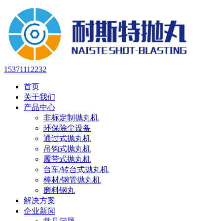
15371112232
首页
关于我们
产品中心
非标定制抛丸机
环保除尘设备
通过式抛丸机
吊钩式抛丸机
履带式抛丸机
台车/转台式抛丸机
棒材/钢管抛丸机
磨料钢丸
解决方案
企业新闻