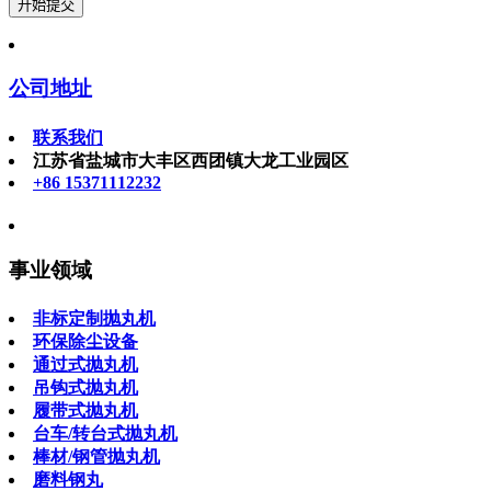
公司地址
联系我们
江苏省盐城市大丰区西团镇大龙工业园区
+86 15371112232
事业领域
非标定制抛丸机
环保除尘设备
通过式抛丸机
吊钩式抛丸机
履带式抛丸机
台车/转台式抛丸机
棒材/钢管抛丸机
磨料钢丸