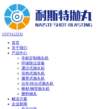
15371112232
首页
关于我们
产品中心
非标定制抛丸机
环保除尘设备
通过式抛丸机
吊钩式抛丸机
履带式抛丸机
台车/转台式抛丸机
棒材/钢管抛丸机
磨料钢丸
解决方案
企业新闻