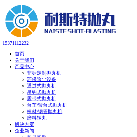
15371112232
首页
关于我们
产品中心
非标定制抛丸机
环保除尘设备
通过式抛丸机
吊钩式抛丸机
履带式抛丸机
台车/转台式抛丸机
棒材/钢管抛丸机
磨料钢丸
解决方案
企业新闻