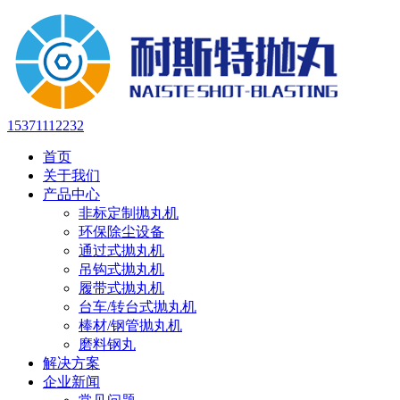
15371112232
首页
关于我们
产品中心
非标定制抛丸机
环保除尘设备
通过式抛丸机
吊钩式抛丸机
履带式抛丸机
台车/转台式抛丸机
棒材/钢管抛丸机
磨料钢丸
解决方案
企业新闻