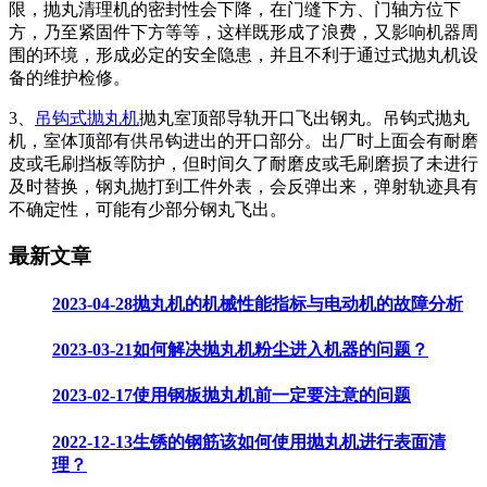
限，抛丸清理机的密封性会下降，在门缝下方、门轴方位下
方，乃至紧固件下方等等，这样既形成了浪费，又影响机器周
围的环境，形成必定的安全隐患，并且不利于通过式抛丸机设
备的维护检修。
3、
吊钩式抛丸机
抛丸室顶部导轨开口飞出钢丸。吊钩式抛丸
机，室体顶部有供吊钩进出的开口部分。出厂时上面会有耐磨
皮或毛刷挡板等防护，但时间久了耐磨皮或毛刷磨损了未进行
及时替换，钢丸抛打到工件外表，会反弹出来，弹射轨迹具有
不确定性，可能有少部分钢丸飞出。
最新文章
2023-04-28
抛丸机的机械性能指标与电动机的故障分析
2023-03-21
如何解决抛丸机粉尘进入机器的问题？
2023-02-17
使用钢板抛丸机前一定要注意的问题
2022-12-13
生锈的钢筋该如何使用抛丸机进行表面清
理？