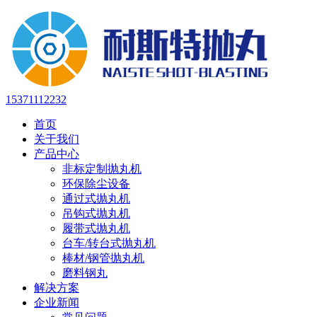
15371112232
首页
关于我们
产品中心
非标定制抛丸机
环保除尘设备
通过式抛丸机
吊钩式抛丸机
履带式抛丸机
台车/转台式抛丸机
棒材/钢管抛丸机
磨料钢丸
解决方案
企业新闻