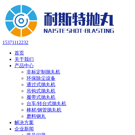
15371112232
首页
关于我们
产品中心
非标定制抛丸机
环保除尘设备
通过式抛丸机
吊钩式抛丸机
履带式抛丸机
台车/转台式抛丸机
棒材/钢管抛丸机
磨料钢丸
解决方案
企业新闻