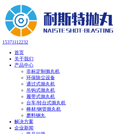
15371112232
首页
关于我们
产品中心
非标定制抛丸机
环保除尘设备
通过式抛丸机
吊钩式抛丸机
履带式抛丸机
台车/转台式抛丸机
棒材/钢管抛丸机
磨料钢丸
解决方案
企业新闻