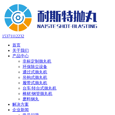
15371112232
首页
关于我们
产品中心
非标定制抛丸机
环保除尘设备
通过式抛丸机
吊钩式抛丸机
履带式抛丸机
台车/转台式抛丸机
棒材/钢管抛丸机
磨料钢丸
解决方案
企业新闻