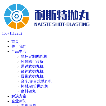
15371112232
首页
关于我们
产品中心
非标定制抛丸机
环保除尘设备
通过式抛丸机
吊钩式抛丸机
履带式抛丸机
台车/转台式抛丸机
棒材/钢管抛丸机
磨料钢丸
解决方案
企业新闻