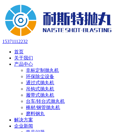
15371112232
首页
关于我们
产品中心
非标定制抛丸机
环保除尘设备
通过式抛丸机
吊钩式抛丸机
履带式抛丸机
台车/转台式抛丸机
棒材/钢管抛丸机
磨料钢丸
解决方案
企业新闻