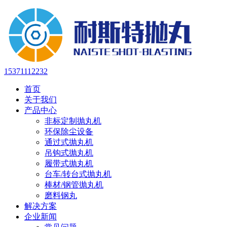
15371112232
首页
关于我们
产品中心
非标定制抛丸机
环保除尘设备
通过式抛丸机
吊钩式抛丸机
履带式抛丸机
台车/转台式抛丸机
棒材/钢管抛丸机
磨料钢丸
解决方案
企业新闻