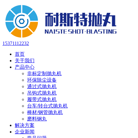
15371112232
首页
关于我们
产品中心
非标定制抛丸机
环保除尘设备
通过式抛丸机
吊钩式抛丸机
履带式抛丸机
台车/转台式抛丸机
棒材/钢管抛丸机
磨料钢丸
解决方案
企业新闻