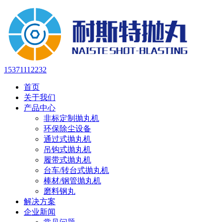
15371112232
首页
关于我们
产品中心
非标定制抛丸机
环保除尘设备
通过式抛丸机
吊钩式抛丸机
履带式抛丸机
台车/转台式抛丸机
棒材/钢管抛丸机
磨料钢丸
解决方案
企业新闻