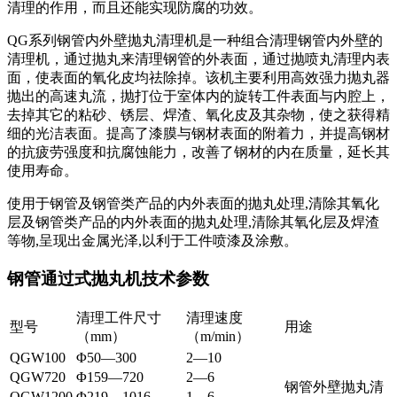
清理的作用，而且还能实现防腐的功效。
QG系列钢管内外壁抛丸清理机是一种组合清理钢管内外壁的
清理机，通过抛丸来清理钢管的外表面，通过抛喷丸清理内表
面，使表面的氧化皮均祛除掉。该机主要利用高效强力抛丸器
抛出的高速丸流，抛打位于室体内的旋转工件表面与内腔上，
去掉其它的粘砂、锈层、焊渣、氧化皮及其杂物，使之获得精
细的光洁表面。提高了漆膜与钢材表面的附着力，并提高钢材
的抗疲劳强度和抗腐蚀能力，改善了钢材的内在质量，延长其
使用寿命。
使用于钢管及钢管类产品的内外表面的抛丸处理,清除其氧化
层及钢管类产品的内外表面的抛丸处理,清除其氧化层及焊渣
等物,呈现出金属光泽,以利于工件喷漆及涂敷。
钢管通过式抛丸机技术参数
清理工件尺寸
清理速度
型号
用途
（mm）
（m/min）
QGW100
Φ50—300
2—10
QGW720
Φ159—720
2—6
钢管外壁抛丸清
QGW1200
Φ219—1016
1—6