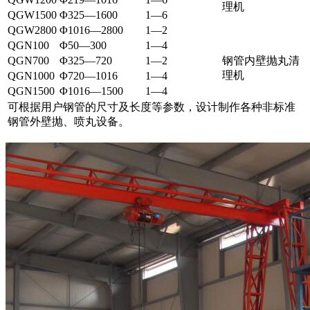
理机
QGW1500
Φ325—1600
1—6
QGW2800
Φ1016—2800
1—2
QGN100
Φ50—300
1—4
QGN700
Φ325—720
1—2
钢管内壁抛丸清
理机
QGN1000
Φ720—1016
1—4
QGN1500
Φ1016—1500
1—4
可根据用户钢管的尺寸及长度等参数，设计制作各种非标准
钢管外壁抛、喷丸设备。